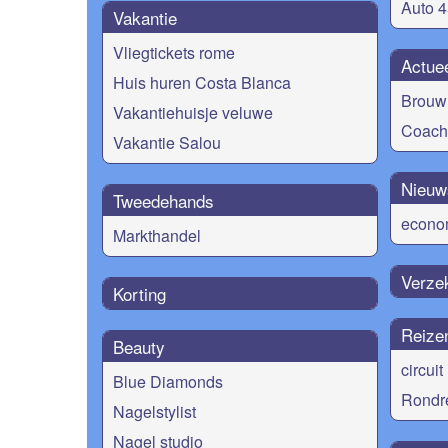
Auto 4
Vakantie
Vliegtickets rome
Actue
Huis huren Costa Blanca
Brouw 
Vakantiehuisje veluwe
Coach
Vakantie Salou
Nieuw
Tweedehands
econo
Markthandel
Verze
Korting
Reize
Beauty
circuit
Blue Diamonds
Rondr
Nagelstylist
Nagel studio