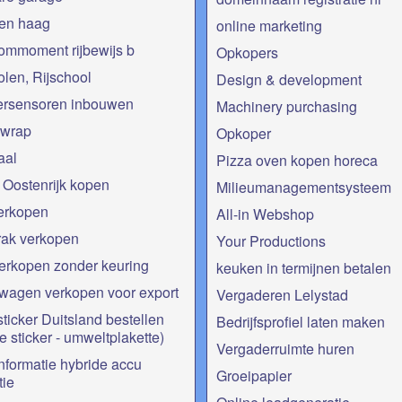
Den haag
online marketing
ommoment rijbewijs b
Opkopers
olen, Rijschool
Design & development
ersensoren inbouwen
Machinery purchasing
rwrap
Opkoper
aal
Pizza oven kopen horeca
 Oostenrijk kopen
Milieumanagementsysteem
erkopen
All-in Webshop
rak verkopen
Your Productions
erkopen zonder keuring
keuken in termijnen betalen
wagen verkopen voor export
Vergaderen Lelystad
sticker Duitsland bestellen
Bedrijfsprofiel laten maken
e sticker - umweltplakette)
Vergaderruimte huren
nformatie hybride accu
Groeipapier
tie