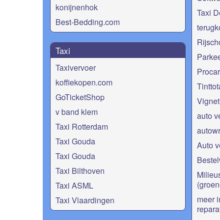
konijnenhok
Taxi 
Best-Bedding.com
terugk
Rijsch
Taxi
Parke
Taxivervoer
Proca
koffiekopen.com
Tinttot
GoTicketShop
Vignet
v band klem
auto v
Taxi Rotterdam
autow
Taxi Gouda
Auto v
Taxi Gouda
Bestel
Taxi Bilthoven
Milieu
(groen
Taxi ASML
meer i
Taxi Vlaardingen
repara