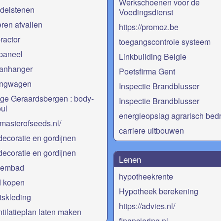
Werkschoenen voor de
delstenen
Voedingsdienst
eren afvallen
https://promoz.be
ractor
toegangscontrole systeem
paneel
Linkbuilding Belgie
anhanger
Poetsfirma Gent
ngwagen
Inspectie Brandblusser
ge Geraardsbergen : body-
Inspectie Brandblusser
ul
energieopslag agrarisch bedri
//masterofseeds.nl/
carriere uitbouwen
coratie en gordijnen
coratie en gordijnen
Lenen
wembad
hypotheekrente
d kopen
Hypotheek berekening
skleding
https://advies.nl/
tilatieplan laten maken
financiering.nl