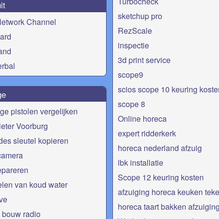
Turbocheck
it
sketchup pro
Network Channel
RezScale
ard
inspectie
and
3d print service
rbal
scope9
scios scope 10 keuring koste
ge
scope 8
e pistolen vergelijken
Online horeca
eter Voorburg
expert ridderkerk
es sleutel kopieren
horeca nederland afzuig
amera
lbk installatie
epareren
Scope 12 keuring kosten
len van koud water
afzuiging horeca keuken tek
ive
horeca taart bakken afzuigin
 bouw radio