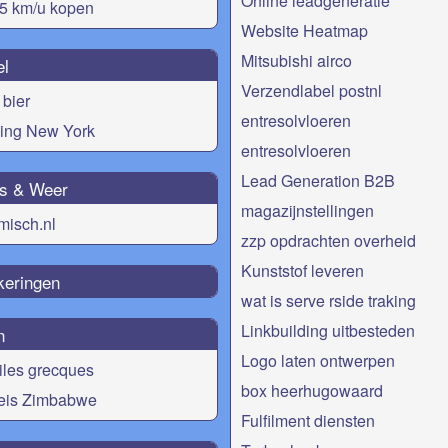
Online leadgeneratie
5 km/u kopen
Website Heatmap
Mitsubishi airco
el
Verzendlabel postnl
bier
entresolvloeren
ing New York
entresolvloeren
Lead Generation B2B
s & Weer
magazijnstellingen
misch.nl
zzp opdrachten overheid
Kunststof leveren
keringen
wat is serve rside traking
Linkbuilding uitbesteden
n
Logo laten ontwerpen
 iles grecques
box heerhugowaard
eis Zimbabwe
Fulfilment diensten