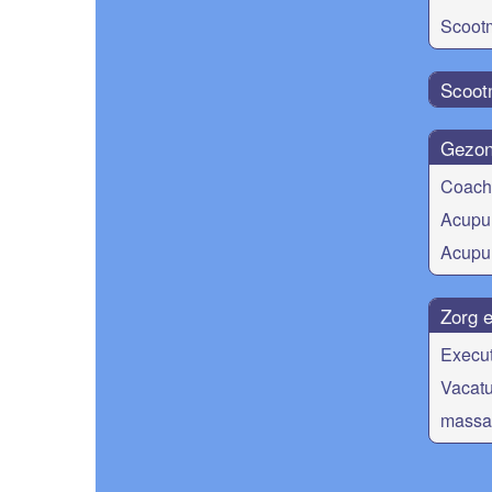
Scoot
Scoot
Gezon
Coach
Acupun
Acupun
Zorg e
Execut
Vacatu
massa