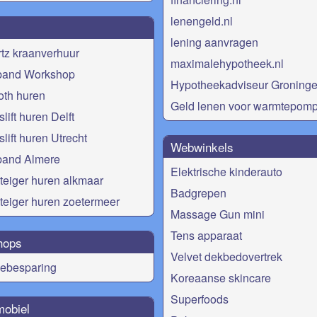
lenengeld.nl
lening aanvragen
tz kraanverhuur
maximalehypotheek.nl
band Workshop
Hypotheekadviseur Groning
oth huren
Geld lenen voor warmtepom
lift huren Delft
slift huren Utrecht
Webwinkels
band Almere
Elektrische kinderauto
eiger huren alkmaar
Badgrepen
eiger huren zoetermeer
Massage Gun mini
Tens apparaat
hops
Velvet dekbedovertrek
iebesparing
Koreaanse skincare
Superfoods
obiel