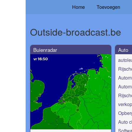
Home
Toevoegen
Outside-broadcast.be
Buienradar
Auto
autol
Rijsch
Automa
Automa
Rijsc
verkop
Opber
Auto c
Softwa