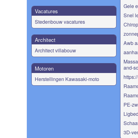
Gele e
Vacatures
Snel l
Stedenbouw vacatures
Chirop
zonne
Architect
Awb a
Architect villabouw
aanha
Massa
and-so
Motoren
https:
Herstellingen Kawasaki-moto
Raamde
Raamde
PE-z
Ligbe
Schaat
3D-ven