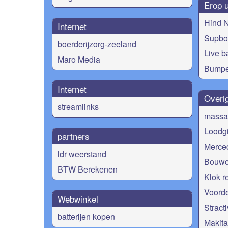
Erop u
Hind 
Internet
Supbo
boerderijzorg-zeeland
Live b
Maro Media
Bumpe
Internet
Overi
streamlinks
massag
Loodgi
partners
Merced
ldr weerstand
Bouwc
BTW Berekenen
Klok r
Voorde
Webwinkel
Stract
batterijen kopen
Makita