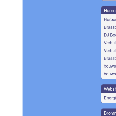
Huren
Herper
Brass
DJ Bo
Verhuis
Verhui
Brass
bouwst
bouwst
Webs
Energ
Bromm