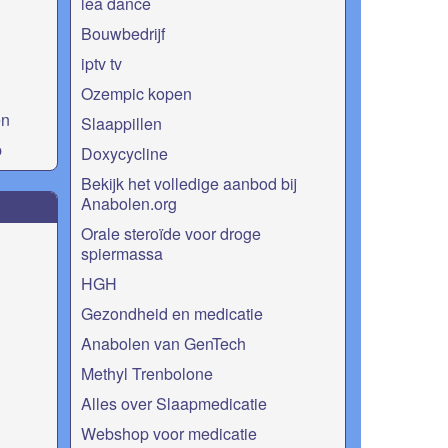
lea dance
Bouwbedrijf
iptv tv
Ozempic kopen
en
Slaappillen
p
Doxycycline
Bekijk het volledige aanbod bij
Anabolen.org
Orale steroïde voor droge
spiermassa
HGH
Gezondheid en medicatie
Anabolen van GenTech
Methyl Trenbolone
Alles over Slaapmedicatie
Webshop voor medicatie