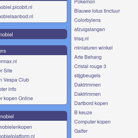
Pokemon
biel.picobit.nl
Blauwe lotus tinctuur
obielaanbod.nl
Colorbylens
afzuigslangen
obiel
trisq.nl
miniaturen winkel
ers
Arte Behang
rmax.nl
Cristal rouge 3
r Site
stijgbeugels
n Vespa Club
Daktrimmen
ter info
Daktrimmen
r kopen Online
Dartbord kopen
B keuze
mobiel
Computer kopen
mobielenkopen
Galfer
obielplatform.nl