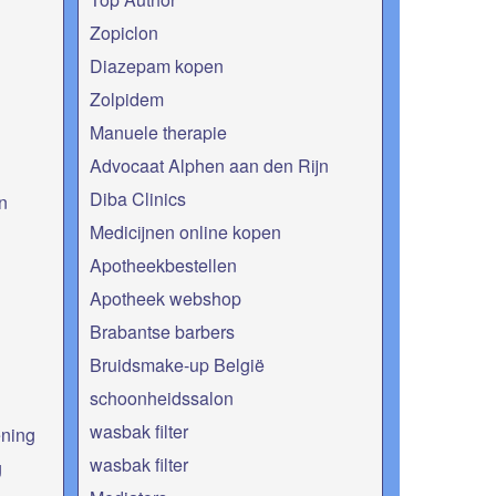
Zopiclon
Diazepam kopen
Zolpidem
Manuele therapie
Advocaat Alphen aan den Rijn
Diba Clinics
n
Medicijnen online kopen
Apotheekbestellen
Apotheek webshop
Brabantse barbers
Bruidsmake-up België
schoonheidssalon
wasbak filter
ening
wasbak filter
g