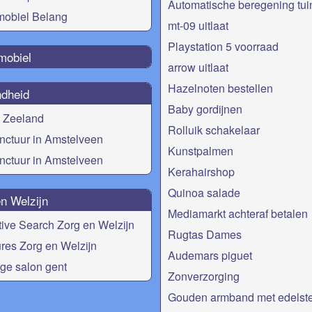
Automatische beregening tui
mobiel Belang
mt-09 uitlaat
Playstation 5 voorraad
mobiel
arrow uitlaat
Hazelnoten bestellen
dheid
Baby gordijnen
 Zeeland
Rolluik schakelaar
ctuur in Amstelveen
Kunstpalmen
ctuur in Amstelveen
Kerahairshop
Quinoa salade
n Welzijn
Mediamarkt achteraf betalen
ive Search Zorg en Welzijn
Rugtas Dames
res Zorg en Welzijn
Audemars piguet
ge salon gent
Zonverzorging
Gouden armband met edelst