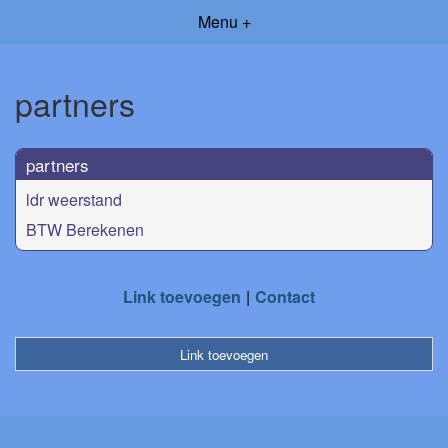
Menu +
partners
partners
ldr weerstand
BTW Berekenen
Link toevoegen
Contact
Link toevoegen