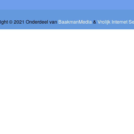
ight © 2021 Onderdeel van
BaakmanMedia
&
Vrolijk Internet S