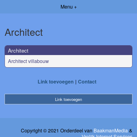
Menu +
Architect
Architect
Architect villabouw
Link toevoegen
Contact
Link toevoegen
Copyright © 2021 Onderdeel van
BaakmanMedia
&
Vrolijk Internet Services