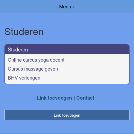
Menu +
Studeren
Studeren
Online curcus yoga docent
Cursus massage geven
BHV verlengen
Link toevoegen
Contact
Link toevoegen