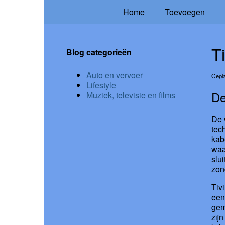
Home
Toevoegen
T
Blog categorieën
Auto en vervoer
Gepla
Lifestyle
De
Muziek, televisie en films
De 
tec
kab
waa
slu
zon
Tiv
een
gem
zij