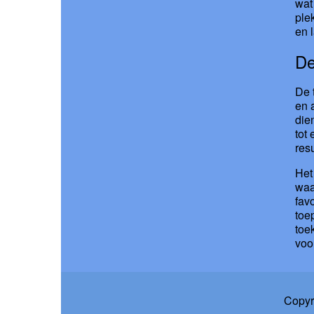
wat
ple
en 
De
De 
en 
die
tot
res
Het
waa
fav
toe
toe
voo
Copyr