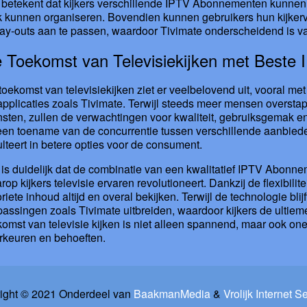
 betekent dat kijkers verschillende IPTV Abonnementen kunnen
k kunnen organiseren. Bovendien kunnen gebruikers hun kijkerv
lay-outs aan te passen, waardoor Tivimate onderscheidend is v
 Toekomst van Televisiekijken met Beste 
toekomst van televisiekijken ziet er veelbelovend uit, vooral m
applicaties zoals Tivimate. Terwijl steeds meer mensen overstap
nsten, zullen de verwachtingen voor kwaliteit, gebruiksgemak en 
 een toename van de concurrentie tussen verschillende aanbiede
ulteert in betere opties voor de consument.
 is duidelijk dat de combinatie van een kwalitatief IPTV Abonn
rop kijkers televisie ervaren revolutioneert. Dankzij de flexibil
oriete inhoud altijd en overal bekijken. Terwijl de technologie bl
passingen zoals Tivimate uitbreiden, waardoor kijkers de ultieme
komst van televisie kijken is niet alleen spannend, maar ook on
rkeuren en behoeften.
ight © 2021 Onderdeel van
BaakmanMedia
&
Vrolijk Internet S