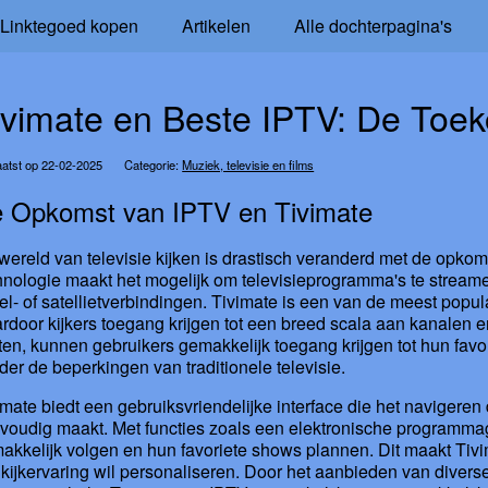
Linktegoed kopen
Artikelen
Alle dochterpagina's
ivimate en Beste IPTV: De Toeko
atst op 22-02-2025
Categorie:
Muziek, televisie en films
 Opkomst van IPTV en Tivimate
wereld van televisie kijken is drastisch veranderd met de opkoms
hnologie maakt het mogelijk om televisieprogramma's te streamen v
el- of satellietverbindingen. Tivimate is een van de meest popul
rdoor kijkers toegang krijgen tot een breed scala aan kanalen 
iten, kunnen gebruikers gemakkelijk toegang krijgen tot hun fav
der de beperkingen van traditionele televisie.
imate biedt een gebruiksvriendelijke interface die het navigere
voudig maakt. Met functies zoals een elektronische programma
akkelijk volgen en hun favoriete shows plannen. Dit maakt Tiv
n kijkervaring wil personaliseren. Door het aanbieden van divers