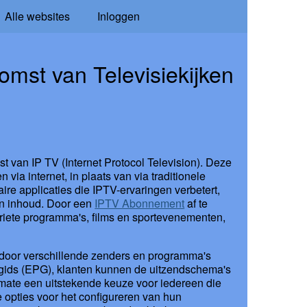
Alle websites
Inloggen
mst van Televisiekijken
t van IP TV (Internet Protocol Television). Deze
ia internet, in plaats van via traditionele
aire applicaties die IPTV-ervaringen verbetert,
en inhoud. Door een
IPTV Abonnement
af te
oriete programma's, films en sportevenementen,
n door verschillende zenders en programma's
gids (EPG), klanten kunnen de uitzendschema's
imate een uitstekende keuze voor iedereen die
e opties voor het configureren van hun