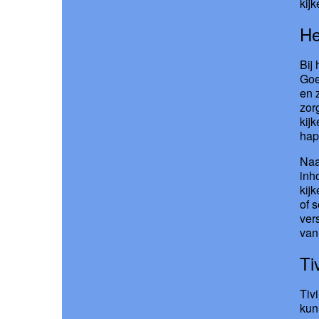
kij
He
Bij
Goe
en 
zor
kij
hap
Naa
inh
kij
of 
ver
van
Ti
Tiv
kun