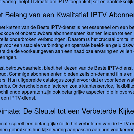
kervaring, helpt Tivimate om IPTV toegankelijker en aantrekkelij
t Belang van een Kwalitatief IPTV Abonn
 het kiezen van de Beste IPTV-dienst is het essentieel om een
dkope of onbetrouwbare abonnementen kunnen leiden tot een slec
zelfs onderbroken verbindingen. Daarom is het cruciaal om te i
gt voor een stabiele verbinding en optimale beeld- en geluidskwa
kers die de voorkeur geven aan een naadloze ervaring en willen
eringen.
st betrouwbaarheid, biedt het kiezen van de Beste IPTV-dienst
oud. Sommige abonnementen bieden zelfs on-demand films en se
kers. Hun uitgebreide catalogus zorgt ervoor dat er voor ieder wat
series. Onderscheidende factoren zoals klantenservice, flexibili
schillende apparaten zijn ook belangrijke aspecten die in ove
 een IPTV-dienst.
vimate: De Sleutel tot een Verbeterde Kijke
imate speelt een belangrijke rol in het verbeteren van de IPTV-e
nen gebruikers hun kijkervaring aanpassen aan hun voorkeuren.